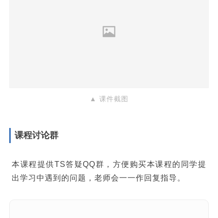
▲ 课件截图
课程讨论群
本课程提供TS答疑QQ群，方便购买本课程的同学提
出学习中遇到的问题，老师会一一作回复指导。
购买课程后我们会邀请您加入QQ群，如
果您忘记进群，也可以后续申请加入。
加群时需要验证您的购买信息，请参考以