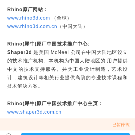
Robert McNeel & Associates 公司
（Rhino原厂
美国总部，简称 McNeel 公司） 成立于 1980年，是
一家私人与员工所有的软件公司，在 西雅图、波士
顿、迈阿密、麦德林、巴塞罗那、罗马、深圳、上
海、东京、台南、首尔、吉隆坡 都有常驻工作人员提
供开发、销售、技术支持与培训服务。公司所有员工
约100人，全球超过1000家Rhino经销商，用户超过
50万。
Rhino原厂网站：
www.rhino3d.com
（全球）
www.rhino3d.com.cn
（中国大陆）
Rhino(犀牛)原厂中国技术推广中心:
Shaper3d
是美国 McNeel 公司在中国大陆地区设立
已暂停售卖，看看其
的技术推广机构。本机构为中国大陆地区的 用户提供