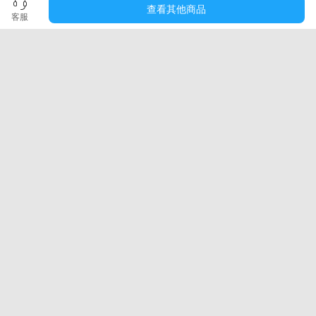
中文的技术支持服务。并为工业设计制造，艺术设
查看其他商品
客服
计，建筑设计等相关行业提供高阶的专业技术课程和
技术解决方案。
Rhino(犀牛)原厂中国技术推广中心主页：
www.shaper3d.com.cn
关于开票
本机构所有在线课程价格均不含税，开票需另行支付
课程价格
5%
的手续费。
• 在线课程
仅支持开具增值税普通电子发票
，电子发票
与纸质发票具有同等法律效力，可支持报销入账；
• 发票抬头类型
仅支持企业
（需提供发票抬头和企业税