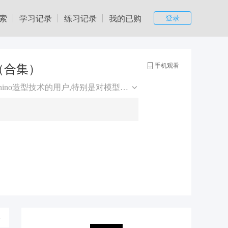
索
学习记录
练习记录
我的已购
登录
手机观看
（合集）
本课面向产品设计行业，适合对Rhino有一定使用经验，需要提高rhino造型技术的用户,特别是对模型造型和品质有较高要求的用户具有很高的指导意义。
料